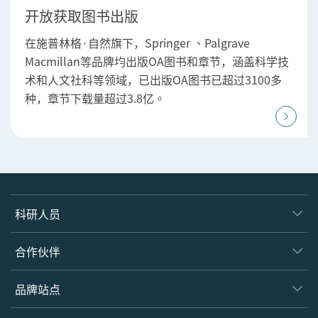
开放获取图书出版
在施普林格·自然旗下，Springer 、Palgrave
Macmillan等品牌均出版OA图书和章节，涵盖科学技
术和人文社科等领域，已出版OA图书已超过3100多
种，章节下载量超过3.8亿。
科研人员
产品
合作伙伴
图书馆
学会
品牌站点
作者
合作伙伴
开放科学