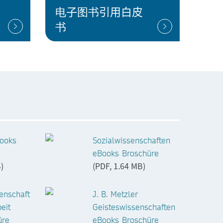
电子图书引用白皮
书
Books
Sozialwissenschaften
eBooks Broschüre
)
(PDF, 1.64 MB)
enschaft
J. B. Metzler
eit
Geisteswissenschaften
üre
eBooks Broschüre