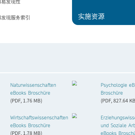
和易发现性
实施资源
和发现服务索引
Naturwissenschaften
Psychologie e
eBooks Broschüre
Broschüre
(PDF, 1.76 MB)
(PDF, 827.64 KB
Wirtschaftswissenschaften
Erziehungswiss
eBooks Broschüre
und Soziale Arb
(PDF, 1.78 MB)
eBooks Brosch