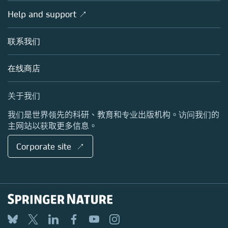
施普林格·自然产品概览
学术团体
概览
Help and support ↗
授权许可
Partners, Affiliates & Rights
关于我们
工具与服务
政策
联系我们
招聘
客户发展
教育出版
博客
在线商店
专业出版
销售与帐户联系人
媒体中心
关于我们
地点与联系方式
我们是世界领先的科研、教育和专业出版机构。访问我们的
主网站以获取更多信息。
Corporate site ↗