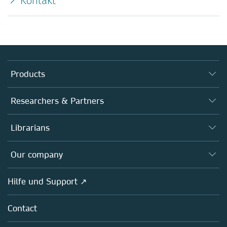
Kontakt
Products
Journals
Researchers & Partners
Books
Autor*innen
Librarians
Platforms
Editors
Databases
Overview
Our company
Open science
Societies
Overview
Hilfe und Support ↗
Partners, Affiliates & Rights
About us
Policies
Contact
Careers