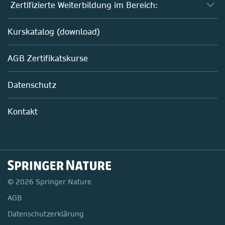
Fernstudium Biologie
Zertifizierte Weiterbildung im Bereich:
Fernstudium B. Sc. Chemie
AZAV-geförderte Weiterbildungskurse
Kurskatalog (download)
Fernstudium M. Sc. Biotechnologie
Biotechnologie
AGB Zertifikatskurse
Chemie
Life Sciences
Datenschutz
Pharma
Mitarbeiterführung im Labor
Kontakt
© 2026 Springer Nature
AGB
Datenschutzerklärung