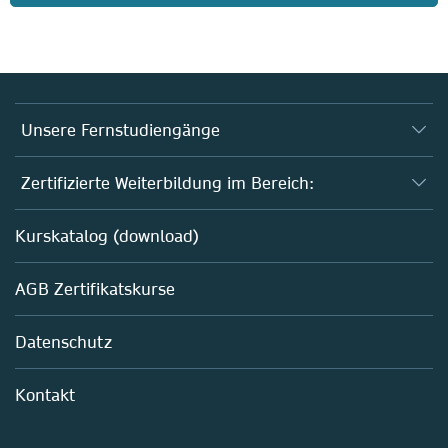
Unsere Fernstudiengänge
Fernstudium Biologie
Zertifizierte Weiterbildung im Bereich:
Fernstudium B. Sc. Chemie
AZAV-geförderte Weiterbildungskurse
Kurskatalog (download)
Fernstudium M. Sc. Biotechnologie
Biotechnologie
AGB Zertifikatskurse
Chemie
Life Sciences
Datenschutz
Pharma
Mitarbeiterführung im Labor
Kontakt