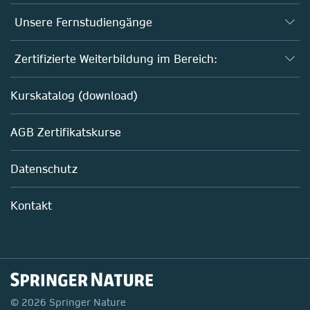
Unsere Fernstudiengänge
Fernstudium Biologie
Zertifizierte Weiterbildung im Bereich:
Fernstudium B. Sc. Chemie
AZAV-geförderte Weiterbildungskurse
Kurskatalog (download)
Fernstudium M. Sc. Biotechnologie
Biotechnologie
AGB Zertifikatskurse
Chemie
Life Sciences
Datenschutz
Pharma
Mitarbeiterführung im Labor
Kontakt
Regulatory Affairs
© 2026 Springer Nature
Next start date:
October 2024