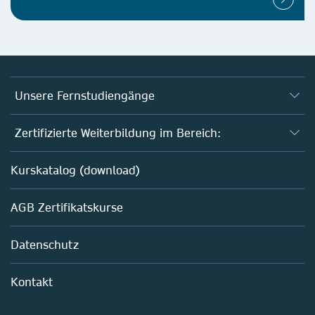
Unsere Fernstudiengänge
Fernstudium Biologie
Zertifizierte Weiterbildung im Bereich:
Fernstudium B. Sc. Chemie
AZAV-geförderte Weiterbildungskurse
Kurskatalog (download)
Fernstudium M. Sc. Biotechnologie
Biotechnologie
AGB Zertifikatskurse
Chemie
Life Sciences
Datenschutz
Pharma
Mitarbeiterführung im Labor
Kontakt