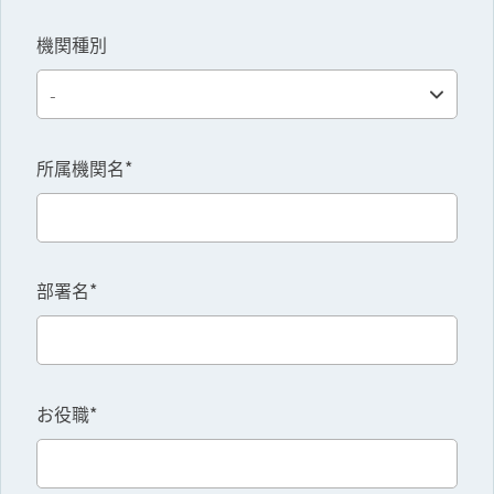
機関種別
所属機関名*
部署名*
お役職*