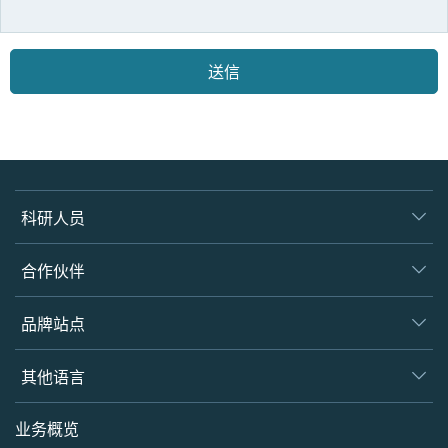
送信
科研人员
产品
合作伙伴
图书馆
学会
品牌站点
作者
合作伙伴
开放科学
Springer
其他语言
编辑和同行评审人
Nature Research
英语站点
业务概览
BiomedCentral