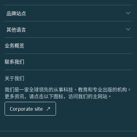
图书馆
学会
品牌站点
作者
合作伙伴
开放科学
Springer
其他语言
编辑和同行评审人
Nature Research
英语站点
业务概览
BiomedCentral
Palgrave Macmillan
联系我们
Scientific American
关于我们
我们是一家全球领先的从事科技、教育和专业出版的机构。
更多资讯，请点击以下图标，访问我们的主网站。
Corporate site ↗