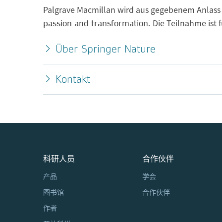
Palgrave Macmillan wird aus gegebenem Anlass 
Die Teilnahme ist f
passion and transformation.
Über Springer Nature
Kontakt
科研人员
合作伙伴
产品
学会
图书馆
合作伙伴
作者