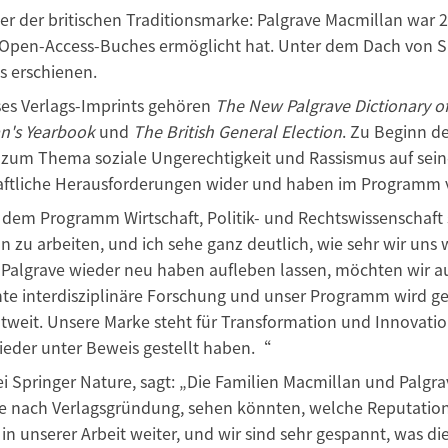
r der britischen Traditionsmarke: Palgrave Macmillan war 20
s Open-Access-Buches ermöglicht hat. Unter dem Dach von S
s erschienen.
es Verlags-Imprints gehören
The New Palgrave Dictionary o
an's Yearbook
und
The British General Election
. Zu Beginn 
e zum Thema soziale Ungerechtigkeit und Rassismus auf sei
chaftliche Herausforderungen wider und haben im Programm 
s dem Programm Wirtschaft, Politik- und Rechtswissenschaft s
n zu arbeiten, und ich sehe ganz deutlich, wie sehr wir uns 
 Palgrave wieder neu haben aufleben lassen, möchten wir 
vante interdisziplinäre Forschung und unser Programm wird
weit. Unsere Marke steht für Transformation und Innovation,
ieder unter Beweis gestellt haben.“
 Springer Nature, sagt: „Die Familien Macmillan und Palgra
re nach Verlagsgründung, sehen könnten, welche Reputation 
bt in unserer Arbeit weiter, und wir sind sehr gespannt, was 