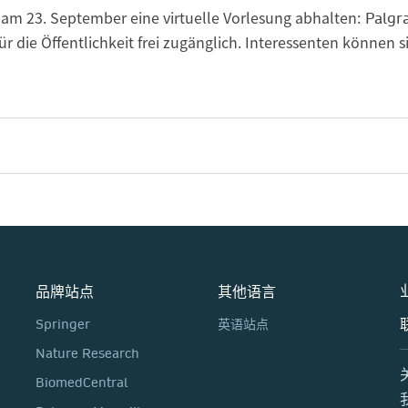
am 23. September eine virtuelle Vorlesung abhalten:
Palgra
ür die Öffentlichkeit frei zugänglich. Interessenten können 
品牌站点
其他语言
Springer
英语站点
Nature Research
BiomedCentral