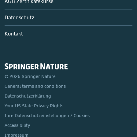
AGB Zertifikatskurse
Chemie
Life Sciences
Datenschutz
Pharma
Mitarbeiterführung im Labor
Kontakt
© 2026 Springer Nature
General terms and conditions
Datenschutzerklärung
Your US State Privacy Rights
Ihre Datenschutzeinstellungen / Cookies
Accessibility
Impressum