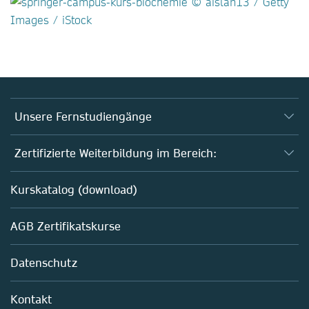
Unsere Fernstudiengänge
Fernstudium Biologie
Zertifizierte Weiterbildung im Bereich:
Fernstudium B. Sc. Chemie
AZAV-geförderte Weiterbildungskurse
Kurskatalog (download)
Fernstudium M. Sc. Biotechnologie
Biotechnologie
AGB Zertifikatskurse
Chemie
Life Sciences
Datenschutz
Pharma
Mitarbeiterführung im Labor
Kontakt