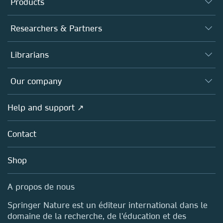
Products
Journals
Researchers & Partners
Books
Authors (en français)
Librarians
Platforms
Editors
Databases
Overview
Our company
Open science (en français)
Products
Societies
Overview
Help and support ↗
Licensing
Partners, Affiliates & Rights
About us
Tools & Services
Policies
Contact
Careers
Account Development
Education
Blog
Shop
Professional
Sales and account contacts
Media Centre
A propos de nous
Locations & Contact
Springer Nature est un éditeur international dans le
domaine de la recherche, de l'éducation et des