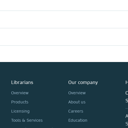
Librarians
Our company
H
C
Overview
Overview
Products
About us
Licensing
Careers
A
Tools & Services
Education
S