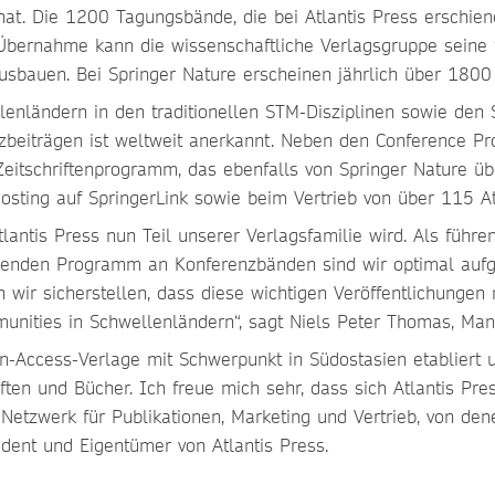
 hat. Die 1200 Tagungsbände, die bei Atlantis Press erschie
r Übernahme kann die wissenschaftliche Verlagsgruppe seine
sbauen. Bei Springer Nature erscheinen jährlich über 1800
llenländern in den traditionellen STM-Disziplinen sowie den
eiträgen ist weltweit anerkannt. Neben den Conference Proc
Zeitschriftenprogramm, das ebenfalls von Springer Nature
osting auf SpringerLink sowie beim Vertrieb von über 115 A
tlantis Press nun Teil unserer Verlagsfamilie wird. Als füh
senden Programm an Konferenzbänden sind wir optimal aufge
 wir sicherstellen, dass diese wichtigen Veröffentlichunge
munities in Schwellenländern“, sagt Niels Peter Thomas, Man
en-Access-Verlage mit Schwerpunkt in Südostasien etabliert u
riften und Bücher. Ich freue mich sehr, dass sich Atlantis P
s Netzwerk für Publikationen, Marketing und Vertrieb, von d
sident und Eigentümer von Atlantis Press.