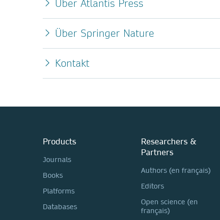
Über Atlantis Press
Über Springer Nature
Kontakt
Products
Researchers &
Partners
Journals
Authors (en français)
Books
Editors
Platforms
Open science (en
Databases
français)