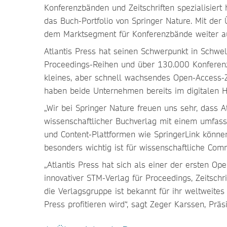
Konferenzbänden und Zeitschriften spezialisiert
das Buch-Portfolio von Springer Nature. Mit de
dem Marktsegment für Konferenzbände weiter au
Atlantis Press hat seinen Schwerpunkt in Schwe
Proceedings-Reihen und über 130.000 Konferenzb
kleines, aber schnell wachsendes Open-Access-
haben beide Unternehmen bereits im digitalen H
„Wir bei Springer Nature freuen uns sehr, dass A
wissenschaftlicher Buchverlag mit einem umfas
und Content-Plattformen wie SpringerLink können
besonders wichtig ist für wissenschaftliche Com
„Atlantis Press hat sich als einer der ersten Op
innovativer STM-Verlag für Proceedings, Zeitsch
die Verlagsgruppe ist bekannt für ihr weltweite
Press profitieren wird“, sagt Zeger Karssen, Prä