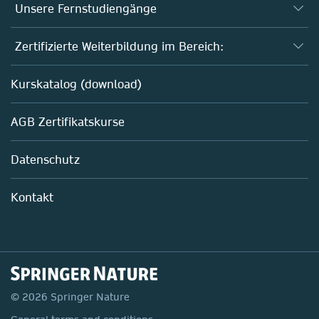
Unsere Fernstudiengänge
Fernstudium Biologie
Zertifizierte Weiterbildung im Bereich:
Fernstudium B. Sc. Chemie
AZAV-geförderte Weiterbildungskurse
Kurskatalog (download)
Fernstudium M. Sc. Biotechnologie
Biotechnologie
AGB Zertifikatskurse
Chemie
Life Sciences
Datenschutz
Pharma
Mitarbeiterführung im Labor
Kontakt
© 2026 Springer Nature