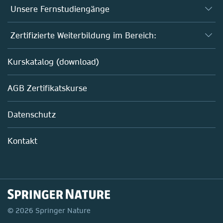
Unsere Fernstudiengänge
Fernstudium Biologie
Zertifizierte Weiterbildung im Bereich:
Fernstudium B. Sc. Chemie
AZAV-geförderte Weiterbildungskurse
Kurskatalog (download)
Fernstudium M. Sc. Biotechnologie
Biotechnologie
AGB Zertifikatskurse
Chemie
Life Sciences
Datenschutz
Pharma
Mitarbeiterführung im Labor
Kontakt
© 2026 Springer Nature