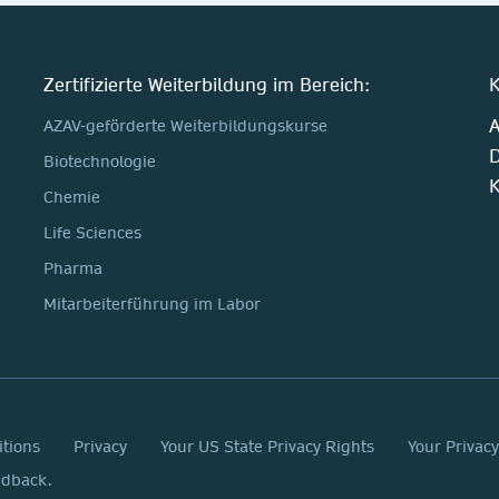
Zertifizierte Weiterbildung im Bereich:
K
A
AZAV-geförderte Weiterbildungskurse
D
Biotechnologie
K
Chemie
Life Sciences
Pharma
Mitarbeiterführung im Labor
itions
Privacy
Your US State Privacy Rights
Your Privac
edback.