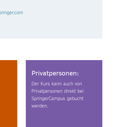
ringer.com
Privatpersonen:
Der Kurs kann auch von
Privatpersonen direkt bei
SpringerCampus gebucht
werden.