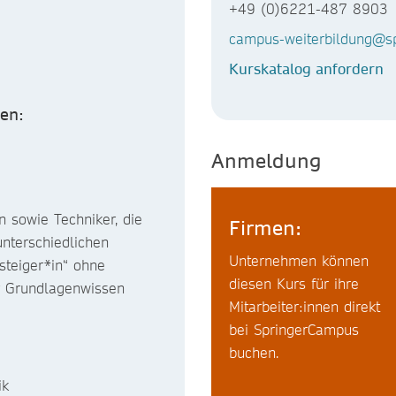
+49 (0)6221-487 8903
campus-weiterbildung@sp
Kurskatalog anfordern
en:
Anmeldung
n sowie Techniker, die
Firmen:
unterschiedlichen
Unternehmen können
steiger*in“ ohne
diesen Kurs für ihre
hr Grundlagenwissen
Mitarbeiter:innen direkt
bei SpringerCampus
buchen.
ik