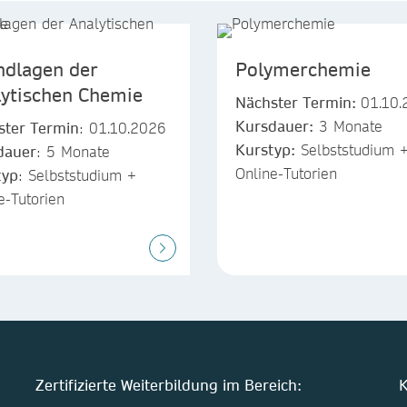
ndlagen der
Polymerchemie
lytischen Chemie
Nächster Termin:
01.10.
Kursdauer:
3 Monate
ster Termin
: 01.10.2026
Kurstyp:
Selbststudium 
dauer
: 5 Monate
Online-Tutorien
typ
: Selbststudium +
e-Tutorien
Zertifizierte Weiterbildung im Bereich:
K