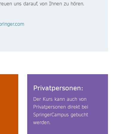
freuen uns darauf, von Ihnen zu hören.
ringer.com
Privatpersonen:
Der Kurs kann auch von
Privatpersonen direkt bei
SpringerCampus gebucht
werden.