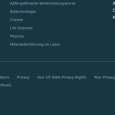
A
AZAV-geförderte Weiterbildungskurse
D
Biotechnologie
K
Chemie
Life Sciences
Pharma
Mitarbeiterführung im Labor
itions
Privacy
Your US State Privacy Rights
Your Privac
edback.