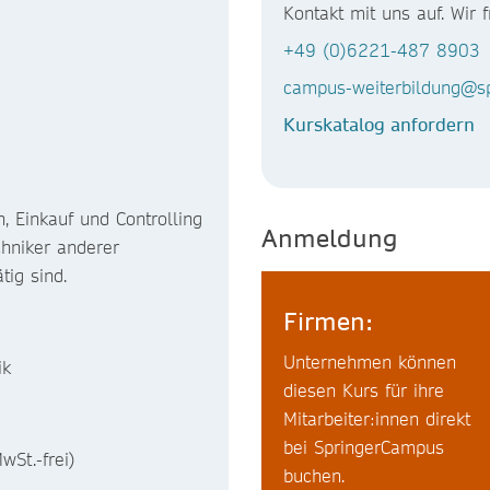
Kontakt mit uns auf. Wir 
+49 (0)6221-487 8903
campus-weiterbildung@sp
Kurskatalog anfordern
, Einkauf und Controlling
Anmeldung
chniker anderer
tig sind.
Firmen:
Unternehmen können
ik
diesen Kurs für ihre
Mitarbeiter:innen direkt
bei SpringerCampus
wSt.-frei)
buchen.