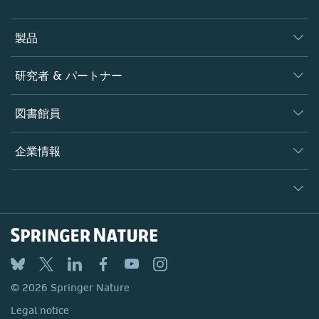
製品
ジャーナル
研究者 & パートナー
書籍
著者
図書館員
プラットフォーム
編集者
データベース
概要
企業情報
オープンサイエンス
製品
学協会
会社概要
ライセンス情報
パートナー・関連組織・権利
© 2026 Springer Nature
シュプリンガーネイチャーについて
サービスツール
Legal notice
ポリシー
採用情報
アカウント・ディベロップメント
General terms and conditions
教育
ブログ
Privacy
プロフェッショナル
お問い合わせ
© 2026 Springer Nature
Your Privacy Choices / Manage Cookies
メディアセンター
Legal notice
Accessibility