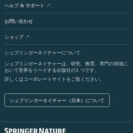
学協会
会社概要
ヘルプ & サポート ↗
ライセンス情報
パートナー・関連組織・権利
シュプリンガーネイチャーについて
サービスツール
ポリシー
お問い合わせ
採用情報
アカウント・ディベロップメント
教育
ブログ
ショップ ↗
プロフェッショナル
お問い合わせ
メディアセンター
シュプリンガーネイチャーについて
所在地 & お問い合わせ
シュプリンガーネイチャーは、研究、教育、専門の領域に
おいて世界をリードする出版社の1 つです。
コーポレートサイト（グローバル）
詳しくはコーポレートサイトをご覧ください。
シュプリンガーネイチャー（日本）について