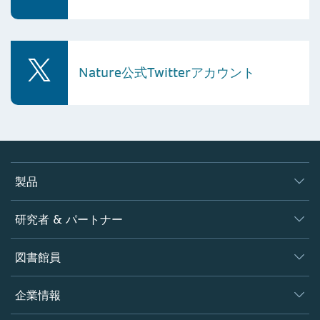
Nature公式Twitterアカウント
製品
ジャーナル
研究者 & パートナー
書籍
著者
図書館員
プラットフォーム
編集者
データベース
概要
企業情報
オープンサイエンス
製品