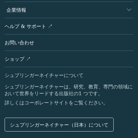
編集者
データベース
概要
企業情報
オープンサイエンス
製品
学協会
会社概要
ヘルプ & サポート ↗
ライセンス情報
パートナー・関連組織・権利
シュプリンガーネイチャーについて
サービスツール
ポリシー
お問い合わせ
採用情報
アカウント・ディベロップメント
教育
ブログ
ショップ ↗
プロフェッショナル
お問い合わせ
メディアセンター
シュプリンガーネイチャーについて
所在地 & お問い合わせ
シュプリンガーネイチャーは、研究、教育、専門の領域に
おいて世界をリードする出版社の1 つです。
コーポレートサイト（グローバル）
詳しくはコーポレートサイトをご覧ください。
シュプリンガーネイチャー（日本）について