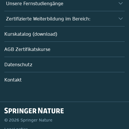
Unsere Fernstudiengänge
Fernstudium Biologie
Zertifizierte Weiterbildung im Bereich:
Fernstudium B. Sc. Chemie
AZAV-geförderte Weiterbildungskurse
Kurskatalog (download)
Fernstudium M. Sc. Biotechnologie
Biotechnologie
AGB Zertifikatskurse
Chemie
Life Sciences
Datenschutz
Pharma
Mitarbeiterführung im Labor
Kontakt
© 2026 Springer Nature