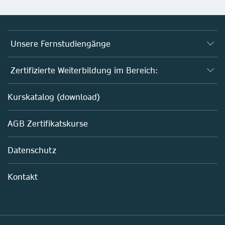
Unsere Fernstudiengänge
Fernstudium Biologie
Zertifizierte Weiterbildung im Bereich:
Fernstudium B. Sc. Chemie
AZAV-geförderte Weiterbildungskurse
Kurskatalog (download)
Fernstudium M. Sc. Biotechnologie
Biotechnologie
AGB Zertifikatskurse
Chemie
Life Sciences
Datenschutz
Pharma
Mitarbeiterführung im Labor
Kontakt