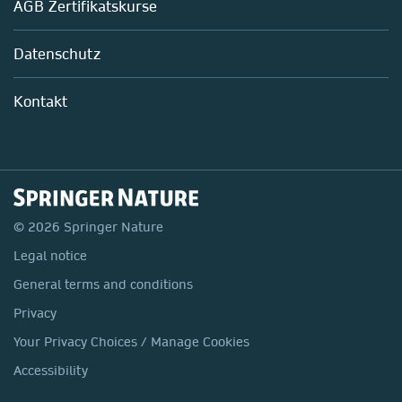
AGB Zertifikatskurse
Chemie
Life Sciences
Datenschutz
Pharma
Mitarbeiterführung im Labor
Kontakt
© 2026 Springer Nature
Legal notice
General terms and conditions
Privacy
Your Privacy Choices / Manage Cookies
Accessibility