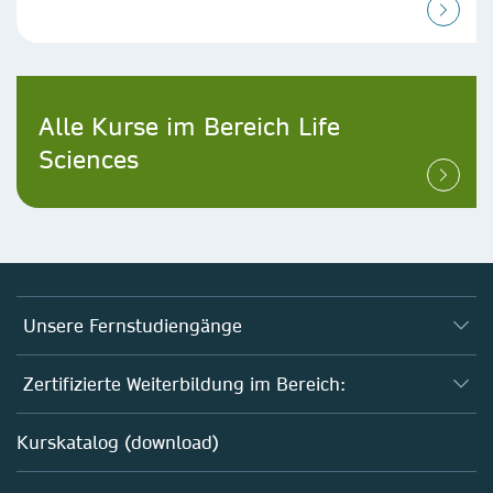
Alle Kurse im Bereich Life
Sciences
Unsere Fernstudiengänge
Fernstudium Biologie
Zertifizierte Weiterbildung im Bereich:
Fernstudium B. Sc. Chemie
AZAV-geförderte Weiterbildungskurse
Kurskatalog (download)
Fernstudium M. Sc. Biotechnologie
Biotechnologie