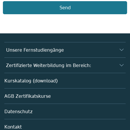
Send
Unsere Fernstudiengänge
Fernstudium Biologie
Zertifizierte Weiterbildung im Bereich:
Fernstudium B. Sc. Chemie
AZAV-geförderte Weiterbildungskurse
Kurskatalog (download)
Fernstudium M. Sc. Biotechnologie
Biotechnologie
AGB Zertifikatskurse
Chemie
Life Sciences
Datenschutz
Pharma
Mitarbeiterführung im Labor
Kontakt