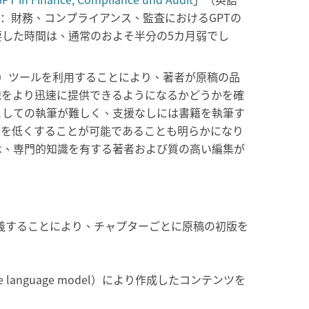
 audit、日本語訳：財務、コンプライアンス、監査におけるGPTの
した時間は、通常のおよそ半分の5カ月弱でし
nce；人工知能）ツールを利用することにより、著者が原稿の品
識をより迅速に提供できるようになるかどうかを確
としての執筆が難しく、支援なしには書籍を執筆す
壁を低くすることが可能であることも明らかになり
は、専門的知識を有する著者および質の高い編集が
定義することにより、チャプターごとに原稿の初版を
anguage model）により作成したコンテンツを