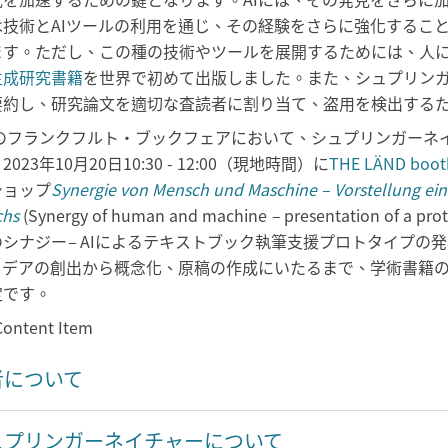
は技術とAIツールの利用を通じ、その経験をさらに強化するこ
ます。ただし、この種の技術やツールを展開するためには、人に
生成研究書籍
を世界で初めて出版しました。また、シュプリンガ
要約し、研究論文を適切な査読者に割り当て、盗用を検出する
3年のフランクフルト・ブックフェアにおいて、シュプリンガー
023年10月20日10:30 - 12:00（現地時間）に
THE LÄND boot
ショップ
Synergie von Mensch und Maschine – Vorstellung eine
chs
(Synergy of human and machine
–
presentation of a pro
のシナジー
–
AIによるテキストブック執筆支援プロトタイプの発
イデアの創出から概念化、原稿の作成にいたるまで、学術書籍
定です。
者について
ュプリンガーネイチャーについて