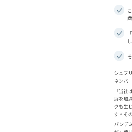
こ
識
「
し
そ
シュプリン
ネンバ
「当社
展を加
クも生
す。そ
パンデ
が、発