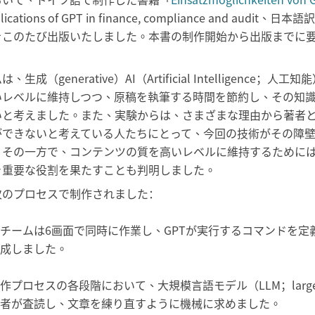
lications of GPT in finance, compliance and
をこのたび出版いたしました。本書の制作開始から出版までに要
、生成（generative）AI（Artificial Intellige
いレベルに維持しつつ、原稿を執筆する時間を節約し、その知
いと考えました。また、実験からは、さまざまな理由から著者
ができないと考えている人たちにとって、今回の技術がその障
。その一方で、コンテンツの質を高いレベルに維持するために
き重要な役割を果たすことも判明しました。
次のプロセスで制作されました：
チームは6画面で同時に作業し、GPTが実行するコマンドを
成しました。
作プロセスの各段階において、大規模言語モデル（LLM；large l
者が査読し、文章を練り直すように機械に求めました。