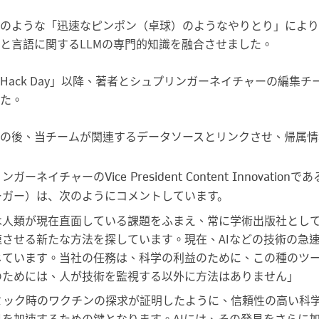
のような「迅速なピンポン（卓球）のようなやりとり」により
と言語に関するLLMの専門的知識を融合させました。
Hack Day」以降、著者とシュプリンガーネイチャーの編集
た。
の後、当チームが関連するデータソースとリンクさせ、帰属情
ガーネイチャーのVice President Content Innovationで
ーガー）は、次のようにコメントしています。
は人類が現在直面している課題をふまえ、常に学術出版社とし
速させる新たな方法を探しています。現在、AIなどの技術の急
じています。当社の任務は、科学の利益のために、この種のツ
のためには、人が技術を監視する以外に方法はありません」
ミック時のワクチンの探求が証明したように、信頼性の高い科
見を加速するための鍵となります。AIには、その発見をさらに