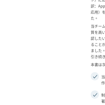
訳：App
応用）
た。
当チームは
質を高
認した
ること
ました
引き続
本書は
当
作
制
著