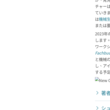
チャー
ていき
は
機械
または
202
します。2
ワーク
Fachbu
と機械
し、ア
する予
著
シ