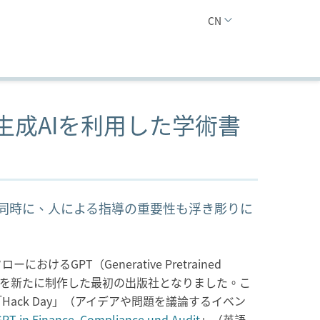
CN
成AIを利用した学術書
同時に、人による指導の重要性も浮き彫りに
PT（Generative Pretrained
籍全体を新たに制作した最初の出版社となりました。こ
ck Day」（アイデアや問題を議論するイベン
GPT in Finance, Compliance und Audit
」（英語