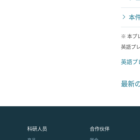
本
※ 本
英語プ
英語プ
最新
科研人员
合作伙伴