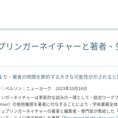
プリンガーネイチャーと著者、生
より、著者の時間を節約する大きな可能性が示されると
｜ベルリン｜ニューヨーク 2023年10月18日
ンガーネイチャーは革新的な試みの一環として、総合ワークフローにおけるG
sformer）の使用権限を著者に付与することにより、学術書
ュプリンガーネイチャーの著者と編集者、専門家が集結した「Ha
おいて、ドイツ語で制作した書籍「
Einsatzmöglichkeiten von 