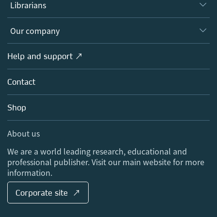
Authors
Librarians
Platforms
Editors
Databases
Overview
Our company
Open science
Products
Societies
Overview
Help and support ↗
Licensing
Partners, Affiliates & Rights
About us
Tools & Services
Policies
Contact
Careers
Account Development
Education
Blog
Shop
Professional
Sales and account contacts
Media Centre
About us
Locations & Contact
We are a world leading research, educational and
professional publisher. Visit our main website for more
information.
Corporate site ↗