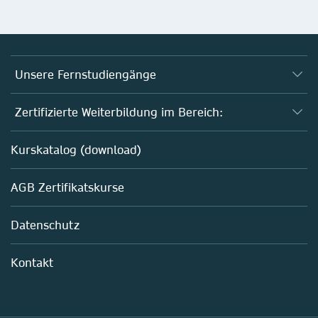
Unsere Fernstudiengänge
Fernstudium Biologie
Zertifizierte Weiterbildung im Bereich:
Fernstudium B. Sc. Chemie
AZAV-geförderte Weiterbildungskurse
Kurskatalog (download)
Fernstudium M. Sc. Biotechnologie
Biotechnologie
AGB Zertifikatskurse
Chemie
Life Sciences
Datenschutz
Pharma
Mitarbeiterführung im Labor
Kontakt