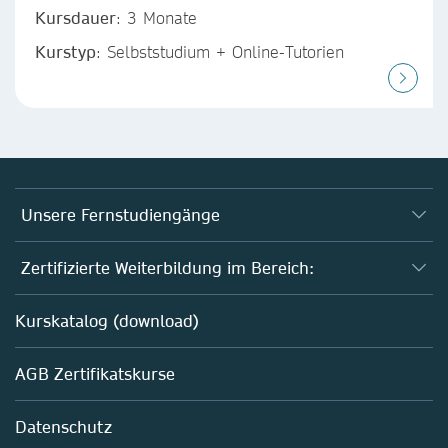
Kursdauer
: 3 Monate
Kurstyp
: Selbststudium + Online-Tutorien
Unsere Fernstudiengänge
Fernstudium Biologie
Zertifizierte Weiterbildung im Bereich:
Fernstudium B. Sc. Chemie
AZAV-geförderte Weiterbildungskurse
Kurskatalog (download)
Fernstudium M. Sc. Biotechnologie
Biotechnologie
AGB Zertifikatskurse
Chemie
Life Sciences
Datenschutz
Pharma