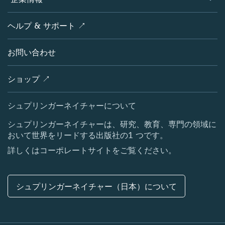
オープンサイエンス
製品
学協会
会社概要
ヘルプ & サポート ↗
ライセンス情報
パートナー・関連組織・権利
シュプリンガーネイチャーについて
サービスツール
ポリシー
お問い合わせ
採用情報
アカウント・ディベロップメント
教育
ブログ
ショップ ↗
プロフェッショナル
お問い合わせ
メディアセンター
シュプリンガーネイチャーについて
所在地 & お問い合わせ
シュプリンガーネイチャーは、研究、教育、専門の領域に
おいて世界をリードする出版社の1 つです。
コーポレートサイト（グローバル）
詳しくはコーポレートサイトをご覧ください。
シュプリンガーネイチャー（日本）について