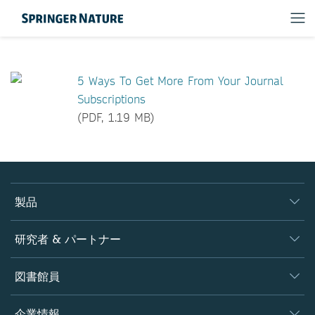
5 Ways To Get More From Your Journal
Subscriptions
(PDF, 1.19 MB)
製品
ジャーナル
研究者 & パートナー
書籍
著者
図書館員
プラットフォーム
編集者
データベース
概要
企業情報