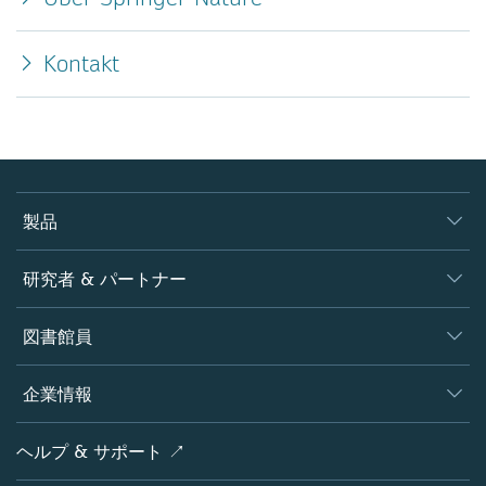
Kontakt
製品
ジャーナル
研究者 & パートナー
書籍
著者
図書館員
プラットフォーム
編集者
データベース
概要
企業情報
オープンサイエンス
製品
学協会
会社概要
ヘルプ & サポート ↗
ライセンス情報
パートナー・関連組織・権利
シュプリンガーネイチャーについて