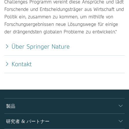
Challenges Programm vereint diese Ansprüche und lädt
Forschende und Entscheidungsträger aus Wirtschaft und
Politik ein, zusammen zu kommen, um mithilfe von
Forschungsergebnissen neue Lösungswege für einige
der drängendsten globalen Probleme zu entwickeln.“
Über Springer Nature
Kontakt
製品
ジャーナル
研究者 & パートナー
書籍