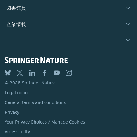
著者
図書館員
プラットフォーム
編集者
データベース
概要
企業情報
オープンサイエンス
製品
学協会
会社概要
ライセンス情報
パートナー・関連組織・権利
© 2026 Springer Nature
シュプリンガーネイチャーについて
サービスツール
Legal notice
ポリシー
採用情報
アカウント・ディベロップメント
General terms and conditions
教育
ブログ
Privacy
プロフェッショナル
お問い合わせ
© 2026 Springer Nature
Your Privacy Choices / Manage Cookies
メディアセンター
Legal notice
Accessibility
所在地 & お問い合わせ
General terms and conditions
コーポレートサイト（グローバル）
Privacy
Your Privacy Choices / Manage Cookies
Accessibility