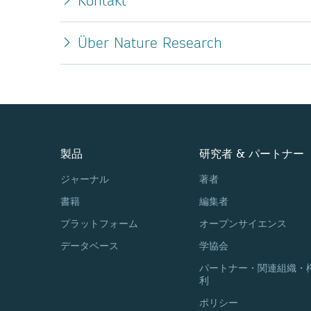
Kontakt
Über Nature Research
製品
研究者 & パートナー
ジャーナル
著者
書籍
編集者
プラットフォーム
オープンサイエンス
データベース
学協会
パートナー・関連組織・
利
ポリシー