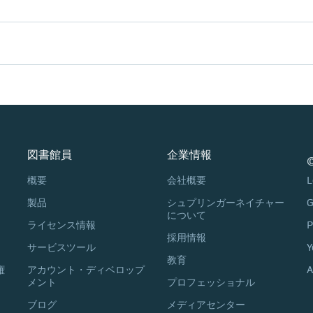
図書館員
企業情報
©
概要
会社概要
L
製品
シュプリンガーネイチャー
G
について
ライセンス情報
P
採用情報
サービスツール
Y
教育
権
アカウント・ディベロップ
A
メント
プロフェッショナル
ブログ
メディアセンター