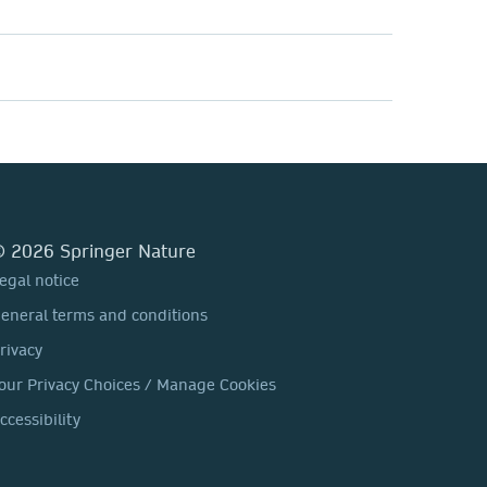
 2026 Springer Nature
egal notice
eneral terms and conditions
rivacy
our Privacy Choices / Manage Cookies
ccessibility