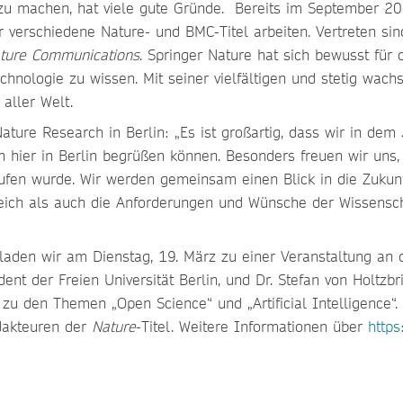
zu machen, hat viele gute Gründe. Bereits im September 201
ür verschiedene Nature- und BMC-Titel arbeiten. Vertreten s
ure Communications
. Springer Nature hat sich bewusst für
hnologie zu wissen. Mit seiner vielfältigen und stetig wac
 aller Welt.
 Nature Research in Berlin: „Es ist großartig, dass wir in de
en hier in Berlin begrüßen können. Besonders freuen wir uns,
fen wurde. Wir werden gemeinsam einen Blick in die Zukunf
ich als auch die Anforderungen und Wünsche der Wissenschaftl
aden wir am Dienstag, 19. März zu einer Veranstaltung an di
dent der Freien Universität Berlin, und Dr. Stefan von Holtzb
 zu den Themen „Open Science“ und „Artificial Intelligence“
dakteuren der
Nature
-Titel. Weitere Informationen über
https