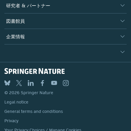
ジャーナル
研究者 & パートナー
書籍
著者
図書館員
プラットフォーム
編集者
データベース
概要
企業情報
オープンサイエンス
製品
学協会
会社概要
ライセンス情報
パートナー・関連組織・権利
© 2026 Springer Nature
シュプリンガーネイチャーについて
サービスツール
Legal notice
ポリシー
採用情報
アカウント・ディベロップメント
General terms and conditions
教育
ブログ
Privacy
プロフェッショナル
お問い合わせ
© 2026 Springer Nature
Your Privacy Choices / Manage Cookies
メディアセンター
Legal notice
Accessibility
所在地 & お問い合わせ
General terms and conditions
コーポレートサイト（グローバル）
Privacy
Your Privacy Choices / Manage Cookies