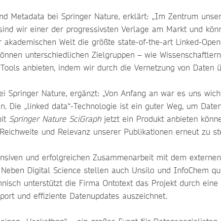
d Metadata bei Springer Nature, erklärt: „Im Zentrum unser
ind wir einer der progressivsten Verlage am Markt und kön
er akademischen Welt die größte state-of-the-art Linked-Open
können unterschiedlichen Zielgruppen – wie Wissenschaftlern,
ools anbieten, indem wir durch die Vernetzung von Daten ü
i Springer Nature, ergänzt: „Von Anfang an war es uns wicht
n. Die „linked data“-Technologie ist ein guter Weg, um Dat
mit
Springer Nature SciGraph
jetzt ein Produkt anbieten könn
, Reichweite und Relevanz unserer Publikationen erneut zu st
tensiven und erfolgreichen Zusammenarbeit mit dem externen 
t. Neben Digital Science stellen auch Unsilo und InfoChem q
nisch unterstützt die Firma Ontotext das Projekt durch ein
port und effiziente Datenupdates auszeichnet.