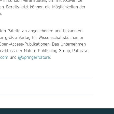
– in London veranstalten, um mit Aktiven der
n. Bereits jetzt können die Möglichkeiten der
n.
reiten Palette an angesehenen und bekannten
er größte Verlag für Wissenschaftsbücher, er
von Open-Access-Publikationen. Das Unternehmen
schluss der Nature Publishing Group, Palgrave
.com
und
@SpringerNature
.