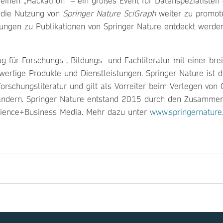
inen „Hackathon“ – ein großes Event für Datenspezialisten 
d die Nutzung von
Springer Nature SciGraph
weiter zu promote
ndungen zu Publikationen von Springer Nature entdeckt werde
ag für Forschungs-, Bildungs- und Fachliteratur mit einer b
wertige Produkte und Dienstleistungen. Springer Nature ist d
er Forschungsliteratur und gilt als Vorreiter beim Verlegen 
 Ländern. Springer Nature entstand 2015 durch den Zusammen
cience+Business Media. Mehr dazu unter
www.springernature