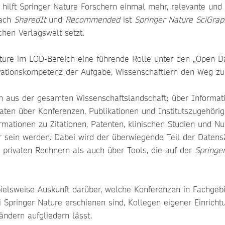
hilft Springer Nature Forschern einmal mehr, relevante und 
Nach
SharedIt
und
Recommended
ist
Springer Nature SciGrap
chen Verlagswelt setzt.
ure im LOD-Bereich eine führende Rolle unter den „Open D
nnovationskompetenz der Aufgabe, Wissenschaftlern den Weg
aus der gesamten Wissenschaftslandschaft: über Informati
n über Konferenzen, Publikationen und Institutszugehörigke
formationen zu Zitationen, Patenten, klinischen Studien und 
r sein werden. Dabei wird der überwiegende Teil der Datensä
 privaten Rechnern als auch über Tools, die auf der
Springe
elsweise Auskunft darüber, welche Konferenzen in Fachgebiete
i Springer Nature erschienen sind, Kollegen eigener Einrichtu
ndern aufgliedern lässt.