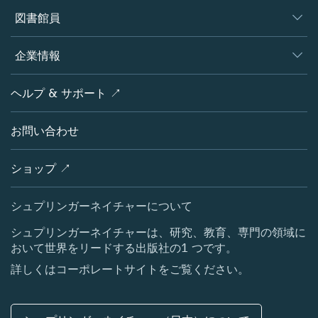
著者
図書館員
プラットフォーム
編集者
データベース
概要
企業情報
オープンサイエンス
製品
学協会
会社概要
ヘルプ & サポート ↗
ライセンス情報
パートナー・関連組織・権利
シュプリンガーネイチャーについて
サービスツール
ポリシー
お問い合わせ
採用情報
アカウント・ディベロップメント
教育
ブログ
ショップ ↗
プロフェッショナル
お問い合わせ
メディアセンター
シュプリンガーネイチャーについて
所在地 & お問い合わせ
シュプリンガーネイチャーは、研究、教育、専門の領域に
おいて世界をリードする出版社の1 つです。
コーポレートサイト（グローバル）
詳しくはコーポレートサイトをご覧ください。