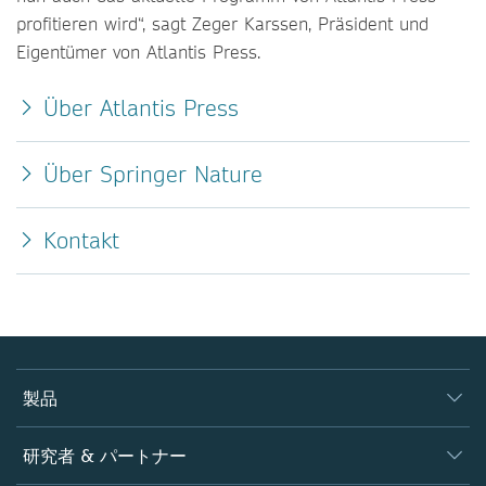
profitieren wird“, sagt Zeger Karssen, Präsident und
Eigentümer von Atlantis Press.
Über Atlantis Press
Über Springer Nature
Kontakt
製品
ジャーナル
研究者 & パートナー
書籍