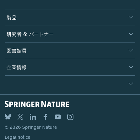
製品
ジャーナル
研究者 & パートナー
書籍
著者
図書館員
プラットフォーム
編集者
データベース
概要
企業情報
オープンサイエンス
製品
学協会
会社概要
ライセンス情報
パートナー・関連組織・権利
© 2026 Springer Nature
シュプリンガーネイチャーについて
サービスツール
Legal notice
ポリシー
採用情報
アカウント・ディベロップメント
General terms and conditions
教育
ブログ
Privacy
プロフェッショナル
お問い合わせ
© 2026 Springer Nature
Your Privacy Choices / Manage Cookies
メディアセンター
Legal notice
Accessibility