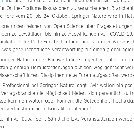
online
und interessierte Teilnehmende können sich ab sofort f
m für Online-Podiumsdiskussionen zu verschiedenen Branche
e Tore vom 20. bis 24. Oktober. Springer Nature wird in Hall
ionsrunden reichen von Open Science über Fragestellungen, 
ungen zu bewältigen, bis hin zu Auswirkungen von COVID-19.
ikation; die Rolle von Technologie und KI in der Wissenschaf
n, was gesellschaftliche Verantwortung für einen global agie
inger Nature in der Fachwelt die Gelegenheit nutzen und 
dsten globalen Herausforderungen auf den Weg gebracht we
wissenschaftlichen Disziplinen neue Türen aufgestoßen werde
Professional bei Springer Nature, sagt: „Wir wollen ein pos
rlagsbranche die Möglichkeit bieten, sich persönlich zu tr
esse kommen wollen oder können, die Gelegenheit, hochaktue
en Verlagsbranche in Kontakt zu bleiben.“
terhin verfügbar sein. Sämtliche Live-Veranstaltungen werd
en.