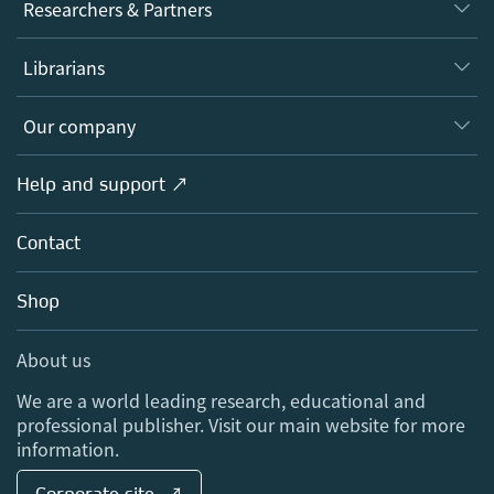
Journals
Researchers & Partners
Books
Authors
Librarians
Platforms
Editors
Databases
Overview
Our company
Open science
Products
Societies
Overview
Help and support ↗
Licensing
Partners, Affiliates & Rights
About us
Tools & Services
Policies
Contact
Careers
Account Development
Education
Blog
Shop
Professional
Sales and account contacts
Media Centre
About us
Locations & Contact
We are a world leading research, educational and
professional publisher. Visit our main website for more
information.
Corporate site ↗