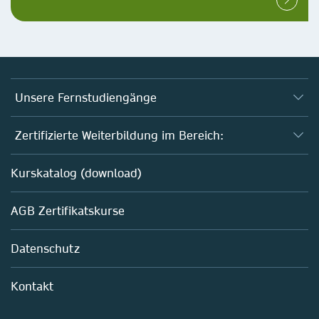
Unsere Fernstudiengänge
Fernstudium Biologie
Zertifizierte Weiterbildung im Bereich:
Fernstudium B. Sc. Chemie
AZAV-geförderte Weiterbildungskurse
Kurskatalog (download)
Fernstudium M. Sc. Biotechnologie
Biotechnologie
AGB Zertifikatskurse
Chemie
Life Sciences
Datenschutz
Pharma
Mitarbeiterführung im Labor
Kontakt