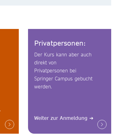
Privatpersonen:
Der Kurs kann aber auch
direkt von
Privatpersonen bei
Springer Campus gebucht
werden.
➔
Weiter zur Anmeldung
➔