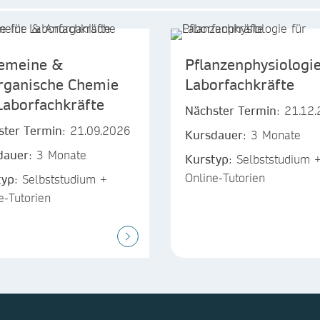
gemeine &
Pflanzenphysiologie
rganische Chemie
Laborfachkräfte
Laborfachkräfte
Nächster Termin
: 21.12
ster Termin
: 21.09.2026
Kursdauer
: 3 Monate
dauer
: 3 Monate
Kurstyp
: Selbststudium 
Online-Tutorien
typ
: Selbststudium +
e-Tutorien