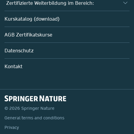
Fernstudium Biologie
Zertifizierte Weiterbildung im Bereich:
Fernstudium B. Sc. Chemie
AZAV-geförderte Weiterbildungskurse
Kurskatalog (download)
Fernstudium M. Sc. Biotechnologie
Biotechnologie
AGB Zertifikatskurse
Chemie
Life Sciences
Datenschutz
Pharma
Mitarbeiterführung im Labor
Kontakt
© 2026 Springer Nature
General terms and conditions
Privacy