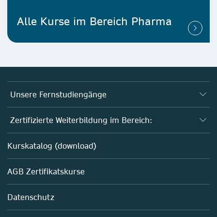
Alle Kurse im Bereich Pharma
Unsere Fernstudiengänge
Fernstudium Biologie
Zertifizierte Weiterbildung im Bereich:
Fernstudium B. Sc. Chemie
AZAV-geförderte Weiterbildungskurse
Kurskatalog (download)
Fernstudium M. Sc. Biotechnologie
Biotechnologie
AGB Zertifikatskurse
Chemie
Life Sciences
Datenschutz
Pharma