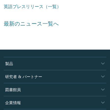
英語プレスリリース（一覧）
最新のニュース一覧へ
製品
ジャーナル
研究者 & パートナー
書籍
著者
図書館員
プラットフォーム
編集者
データベース
概要
企業情報
オープンサイエンス
製品