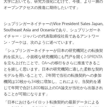
大学においても、研究力強化にむけて、今後、より一層の
オープンアクセスの推進に期待したいです」
シュプリンガーネイチャーのVice President Sales Japan,
Southeast Asia and Oceaniaであり、シュプリンガーネ
イチャー・ジャパンの代表取締役社長であるアントワー
ン・ブーケ
は、次のように述べています。
「シュプリンガーネイチャーが日本の研究機関との転換契
約を拡大し、小規模な研究機関にも門戸を開くJ-SPRINTA
を立ち上げたことで、OAへの移行をさらに推進できるこ
とを嬉しく思います。日本の研究機関に適した柔軟な契約
モデルを用いることで、2年間で当社の転換契約への参加
機関は10校から34校に増加し、これにより、当契約を通
じて年間で合計1,800報以上のOA論文が当社から出版され
ることが可能になります」
「日本におけるパイロット転換契約の最新データによる