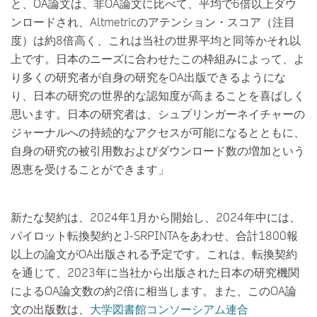
と、OA論文は、非OA論文に比べて、平均で6倍以上ダウ
ンロードされ、Altmetricのアテンション・スコア（注目
度）は約8倍高く、これは当社の世界平均と同等かそれ以
上です。日本のニーズに合わせたこの枠組みによって、よ
り多くの研究者が自身の研究をOA出版できるようにな
り、日本の研究の世界的な認知度が高まることを喜ばしく
思います。日本の研究者は、シュプリンガーネイチャーの
ジャーナルへの持続的なアクセスが可能になるとともに、
自身の研究の被引用数およびダウンロード数の増加という
恩恵を受けることができます」
新たな契約は、2024年1月から開始し、2024年中には、
パイロット転換契約とJ-SRPINTAをあわせ、合計1800報
以上の論文がOA出版される予定です。これは、転換契約
を通じて、2023年に当社から出版された日本の研究機関
によるOA論文数の約2倍に相当します。また、このOA論
文の出版数は、
大学図書館コンソーシアム連合