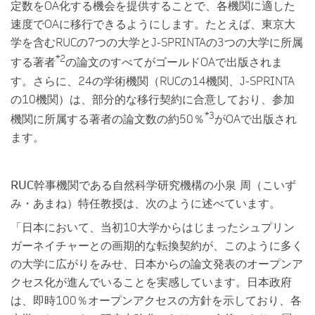
定数をOA化する機会を提供することで、各機関に適した
速度でOAに移行できるようにします。たとえば、東京大
学を含むRUCの7つの大学とJ-SPRINTAの3つの大学に所属
*2
する著者
の論文のすべてがゴールドOAで出版されま
す。さらに、24の学術機関（RUCの14機関、J-SPRINTA
の10機関）は、部分的な移行契約に合意しており、参加
*3
機関に所属する著者の論文数の約50％
がOAで出版され
ます。
RUC幹事機関である自然科学研究機構の小泉 周（こいず
み・あまね）特任教授
は、次のように述べています。
「日本において、当初10大学からはじまったシュプリン
ガーネイチャーとの画期的な転換契約が、このように多く
の大学に広がりをみせ、日本からの論文発表のオープンア
クセス化が進んでいることを実感しています。日本政府
は、即時100％オープンアクセスの方針を示しており、各