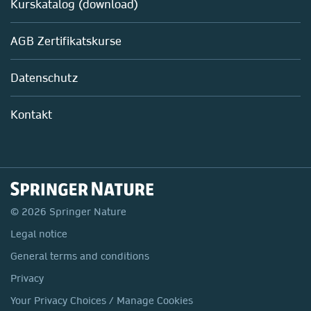
AZAV-geförderte Weiterbildungskurse
Kurskatalog (download)
Fernstudium M. Sc. Biotechnologie
Biotechnologie
AGB Zertifikatskurse
Chemie
Life Sciences
Datenschutz
Pharma
Mitarbeiterführung im Labor
Kontakt
© 2026 Springer Nature
Legal notice
General terms and conditions
Privacy
Your Privacy Choices / Manage Cookies