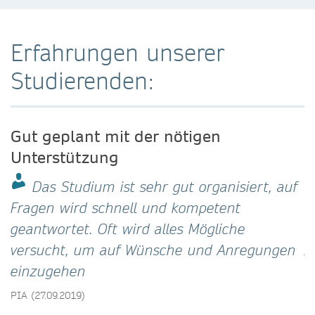
Erfahrungen unserer
Studierenden:
Gut geplant mit der nötigen
B
Unterstützung
2
Das Studium ist sehr gut organisiert, auf
Fragen wird schnell und kompetent
O
geantwortet. Oft wird alles Mögliche
u
versucht, um auf Wünsche und Anregungen
z
einzugehen
L
PIA (27.09.2019)