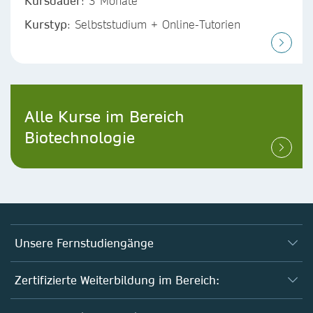
Kursdauer
: 3 Monate
Kurstyp
: Selbststudium + Online-Tutorien
Alle Kurse im Bereich
Biotechnologie
Unsere Fernstudiengänge
Fernstudium Biologie
Zertifizierte Weiterbildung im Bereich:
Fernstudium B. Sc. Chemie