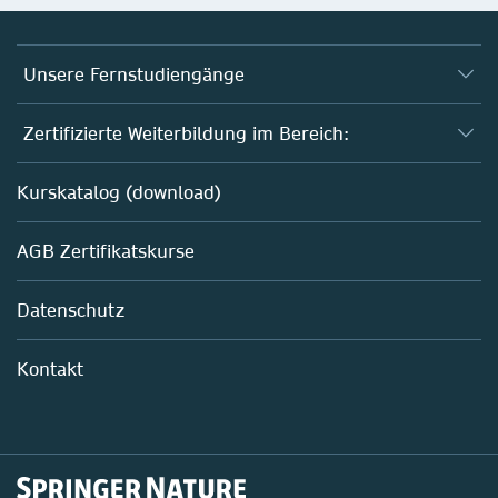
Unsere Fernstudiengänge
Fernstudium Biologie
Zertifizierte Weiterbildung im Bereich:
Fernstudium B. Sc. Chemie
AZAV-geförderte Weiterbildungskurse
Kurskatalog (download)
Fernstudium M. Sc. Biotechnologie
Biotechnologie
AGB Zertifikatskurse
Chemie
Life Sciences
Datenschutz
Pharma
Mitarbeiterführung im Labor
Kontakt