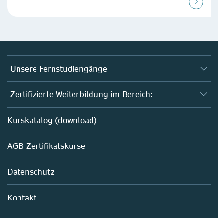
Unsere Fernstudiengänge
Fernstudium Biologie
Zertifizierte Weiterbildung im Bereich:
Fernstudium B. Sc. Chemie
AZAV-geförderte Weiterbildungskurse
Kurskatalog (download)
Fernstudium M. Sc. Biotechnologie
Biotechnologie
AGB Zertifikatskurse
Chemie
Life Sciences
Datenschutz
Pharma
Mitarbeiterführung im Labor
Kontakt