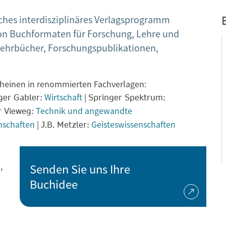
iches interdisziplinäres Verlagsprogramm
von Buchformaten für Forschung, Lehre und
Lehrbücher, Forschungspublikationen,
cheinen in renommierten Fachverlagen:
Wirtschaft
|
ger Gabler:
Springer Spektrum:
Technik und angewandte
r Vieweg:
nschaften
|
Geisteswissenschaften
J.B. Metzler:
,
Senden Sie uns Ihre
Buchidee