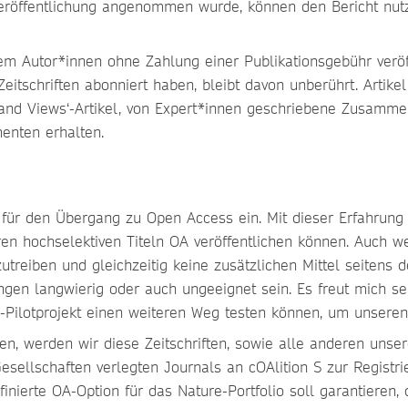
röffentlichung angenommen wurde, können den Bericht nutzen
 dem Autor*innen ohne Zahlung einer Publikationsgebühr veröf
itschriften abonniert haben, bleibt davon unberührt. Artikel,
and Views‘-Artikel, von Expert*innen geschriebene Zusammen
nenten erhalten.
 für den Übergang zu Open Access ein. Mit dieser Erfahrung
ren hochselektiven Titeln OA veröffentlichen können. Auch 
reiben und gleichzeitig keine zusätzlichen Mittel seitens d
ngen langwierig oder auch ungeeignet sein. Es freut mich se
lotprojekt einen weiteren Weg testen können, um unseren A
, werden wir diese Zeitschriften, sowie alle anderen unser
sellschaften verlegten Journals an cOAlition S zur Registr
inierte OA-Option für das Nature-Portfolio soll garantieren, 