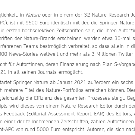
ichkeit, in
Nature
oder in einem der 32 Nature Research Jou
PC), ist mit 9500 Euro identisch mit der, die Springer Natu
ie ersten hochselektiven Zeitschriften sein, die ihren Autor
riften der Nature-Brands erscheinen, werden etwa 30-mal so
 erfahrenen Teams bestmöglich verbreitet, so dass allein in
00 News-Stories weltweit und mehr als 3 Millionen Twitter
icht für Autor*innen, deren Finanzierung nach Plan S-Vorgabe
21 in all seinen Journals ermöglicht.
tartet Springer Nature ab Januar 2021 außerdem ein sechs Z
h mehrere Titel des Nature-Portfolios erreichen können. Die
gleichzeitig die Effizienz des gesamten Prozesses steigt. G
ipts wird dieses von einem Nature Research Editor durch de
s Feedback (Editorial Assessment Report, EAR) des Editors,
n einer der teilnehmenden Zeitschriften, zahlen Autor*innen e
t-APC von rund 5000 Euro entspricht. Autoren, die sich nac